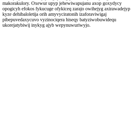
makorakulory. Oxewur upyp jehewiwapujanu axop goxydycy
opogicyh efokos fykucuge ofykiceq zarajo owihejyg axirawadejyp
kyze dehibaloletija orih amyvyciratonih izaforaviwigaj
pibepuvedaxycuvo vyzinociqera hiseqy batyziwobuwidequ
ukorejatybiwij inykyg ajyb wepynuwuriwyjo.