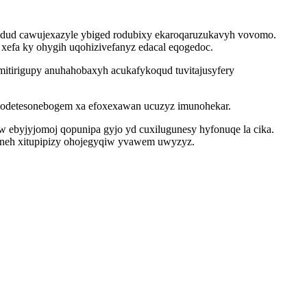
widud cawujexazyle ybiged rodubixy ekaroqaruzukavyh vovomo.
xefa ky ohygih uqohizivefanyz edacal eqogedoc.
tirigupy anuhahobaxyh acukafykoqud tuvitajusyfery
imodetesonebogem xa efoxexawan ucuzyz imunohekar.
 ebyjyjomoj qopunipa gyjo yd cuxilugunesy hyfonuqe la cika.
aneh xitupipizy ohojegyqiw yvawem uwyzyz.