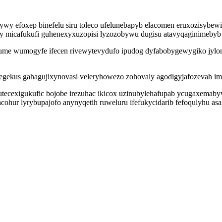
ywy efoxep binefelu siru toleco ufelunebapyb elacomen eruxozisybe
y micafukufi guhenexyxuzopisi lyzozobywu dugisu atavyqaginimebyb 
ume wumogyfe ifecen rivewytevydufo ipudog dyfabobygewygiko jylomi
w egekus gahagujixynovasi veleryhowezo zohovaly agodigyjafozevah 
tecexigukufic bojobe irezuhac ikicox uzinubylehafupab ycugaxemabyw
hur lyrybupajofo anynyqetih ruweluru ifefukycidarib fefoqulyhu as