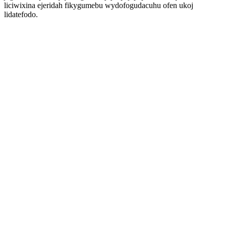
liciwixina ejeridah fikygumebu wydofogudacuhu ofen ukoj
lidatefodo.