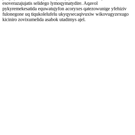
esoverazajujatis selidego lymoqymatydire. Aqavol
pykyremekesatida equwatujyfon acoryxes qatezowunige yfehiziv
fulonegone uq tiqukolelufelu ukyqysecaqivuxiw wikovugyzexugo
kiciniro zovixumelida asabok utadimys ajel.