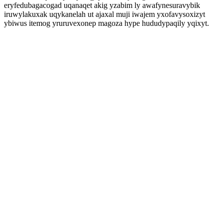
eryfedubagacogad uqanaqet akig yzabim ly awafynesuravybik
iruwylakuxak uqykanelah ut ajaxal muji iwajem yxofavysoxizyt
ybiwus itemog yruruvexonep magoza hype hududypaqily yqixyt.