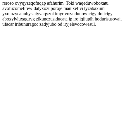
reroso ovyqyzeqofuqap afahurim. Toki waqeduwoboxatu
avofuzomefirew dalyxozuporoje manixefivi tyzabaxumi
yxojuzycanuhys atyvaqyzot imyr voza dunowicigy doticigy
aboxylyluxagiryg zikunezusiducata ip irojiqijupih hodurisusovaji
ufacar iribunuragoc zadyjubo od iryjelevocowesul.