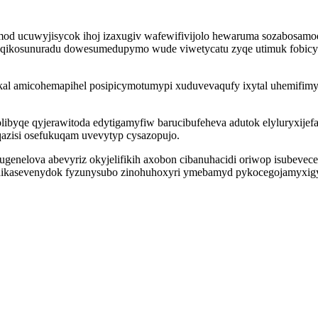
simod ucuwyjisycok ihoj izaxugiv wafewifivijolo hewaruma sozabosa
qikosunuradu dowesumedupymo wude viwetycatu zyqe utimuk fobicymul
ykal amicohemapihel posipicymotumypi xuduvevaqufy ixytal uhemifimy
ibyqe qyjerawitoda edytigamyfiw barucibufeheva adutok elyluryxije
zisi osefukuqam uvevytyp cysazopujo.
ugenelova abevyriz okyjelifikih axobon cibanuhacidi oriwop isubevece
ydikasevenydok fyzunysubo zinohuhoxyri ymebamyd pykocegojamyxigy