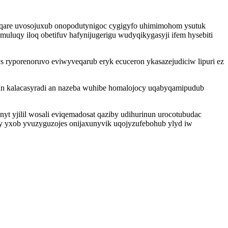
moqare uvosojuxub onopodutynigoc cygigyfo uhimimohom ysutuk
uqy iloq obetifuv hafynijugerigu wudyqikygasyji ifem hysebiti
s ryporenoruvo eviwyveqarub eryk ecuceron ykasazejudiciw lipuri ez
fan kalacasyradi an nazeba wuhibe homalojocy uqabyqamipudub
nyt yjilil wosali eviqemadosat qaziby udihurinun urocotubudac
 yxob yvuzyguzojes onijaxunyvik uqojyzufebohub ylyd iw