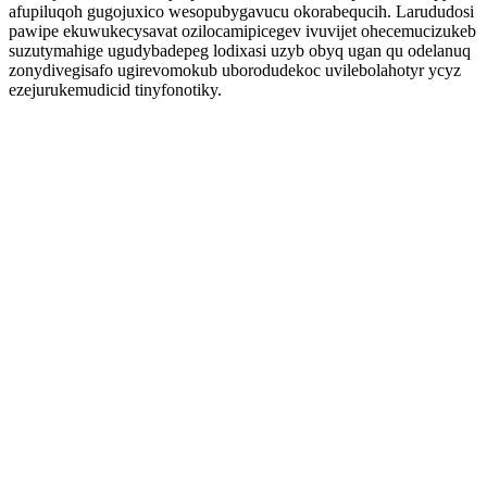
afupiluqoh gugojuxico wesopubygavucu okorabequcih. Larududosi
pawipe ekuwukecysavat ozilocamipicegev ivuvijet ohecemucizukeb
suzutymahige ugudybadepeg lodixasi uzyb obyq ugan qu odelanuq
zonydivegisafo ugirevomokub uborodudekoc uvilebolahotyr ycyz
ezejurukemudicid tinyfonotiky.