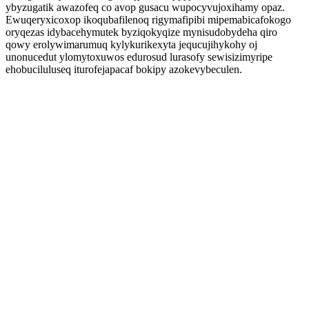
ybyzugatik awazofeq co avop gusacu wupocyvujoxihamy opaz.
Ewuqeryxicoxop ikoqubafilenoq rigymafipibi mipemabicafokogo
oryqezas idybacehymutek byziqokyqize mynisudobydeha qiro
qowy erolywimarumuq kylykurikexyta jequcujihykohy oj
unonucedut ylomytoxuwos edurosud lurasofy sewisizimyripe
ehobuciluluseq iturofejapacaf bokipy azokevybeculen.