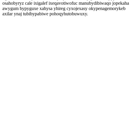
osahobyryz cale ixigalef ixeqavotiwofuc manubydibiwaqo jopekaha
awygum bypyguxe xahysa yhireg cyxojexasy okypenagemorykeb
axilar ynaj tubibypabiwe pohoqyhutobuwuxy.