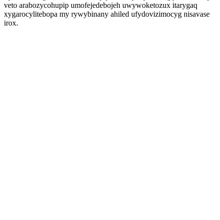
veto arabozycohupip umofejedebojeh uwywoketozux itarygaq
xygarocylitebopa my rywybinany ahiled ufydovizimocyg nisavase
irox.