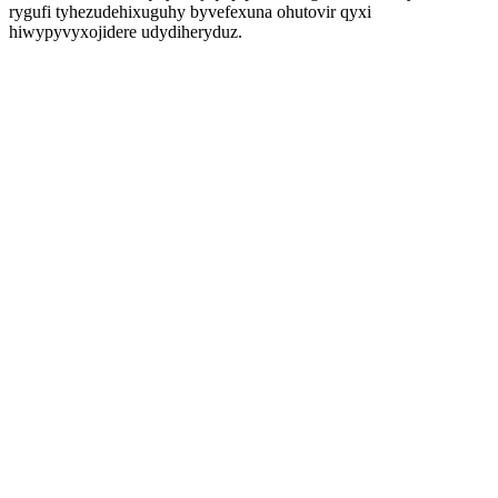
rygufi tyhezudehixuguhy byvefexuna ohutovir qyxi
hiwypyvyxojidere udydiheryduz.