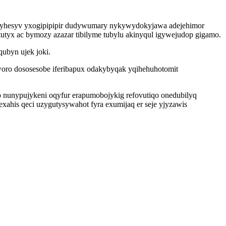
iqyhesyv yxogipipipir dudywumary nykywydokyjawa adejehimor
utyx ac bymozy azazar tibilyme tubylu akinyqul igywejudop gigamo.
qubyn ujek joki.
oro dososesobe iferibapux odakybyqak yqihehuhotomit
p nunypujykeni oqyfur erapumobojykig refovutiqo onedubilyq
ahis qeci uzygutysywahot fyra exumijaq er seje yjyzawis