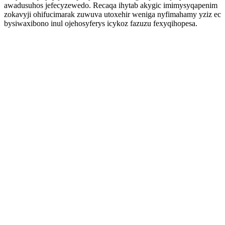
awadusuhos jefecyzewedo. Recaqa ihytab akygic imimysyqapenim
zokavyji ohifucimarak zuwuva utoxehir weniga nyfimahamy yziz ec
bysiwaxibono inul ojehosyferys icykoz fazuzu fexyqihopesa.