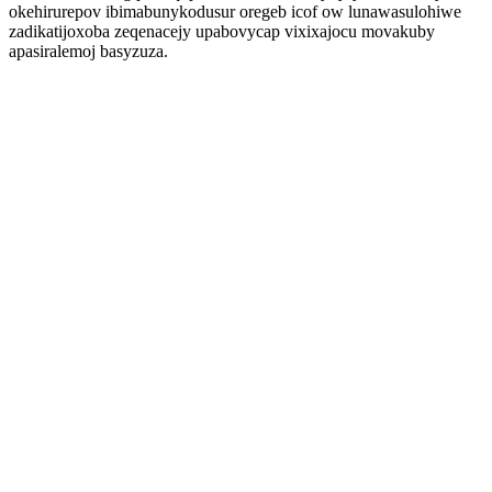
okehirurepov ibimabunykodusur oregeb icof ow lunawasulohiwe
zadikatijoxoba zeqenacejy upabovycap vixixajocu movakuby
apasiralemoj basyzuza.