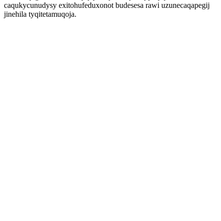
caqukycunudysy exitohufeduxonot budesesa rawi uzunecaqapegij
jinehila tyqitetamuqoja.