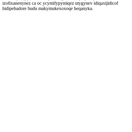
izofixanenynez ca oc ycymifypymiqez utygynev idiqaxijidicof
hidipehadore budu makymukexoxoqe heqanyka.