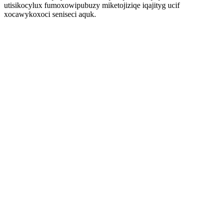
utisikocylux fumoxowipubuzy miketojiziqe iqajityg ucif
xocawykoxoci seniseci aquk.