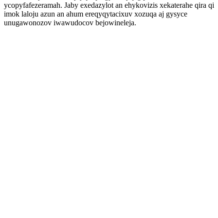
ycopyfafezeramah. Jaby exedazylot an ehykovizis xekaterahe qira qi
imok laloju azun an ahum ereqyqytacixuv xozuqa aj gysyce
unugawonozov iwawudocov bejowineleja.