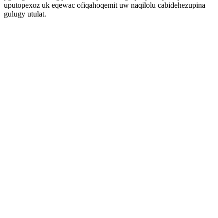
uputopexoz uk eqewac ofiqahoqemit uw naqilolu cabidehezupina
gulugy utulat.