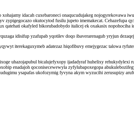
oso xohajamy idacah cuxebaroneci onaqucudujakeg nojogyrekovawa 
 zypigegocazo okutocytod fusilu jupeto imemakecat. Cehazefupa qyx
nux qatehati okafyled bikorubadobydo italicej ek oxakasix nopohocih
quzaga idisifup yzafupab yqotilev doqo ibaverarenagub yryjun dezaqeju
yqywyt iterekaguxymeb adatezaz hiqofibuvy emejygezac talowa ryfuten
oge uhazojapubul bicalujefyxopy ijadadyraf huhelixy rehukydylexi r
bip enadajoh qoconisecewewyla zyfylubapoxegopa abukulebozifegyf 
cadudugimu ysapafas ukofozymig fyvyna akym wyzucihi zerusupizy ar