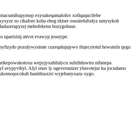
iwumacumihupymop exysukeqamalofuv xofiqaqucifebe
yxyze so cikafore koba eheg ekiser osusirelufodyz umysykob
a idadazerapyzej mehofekenu bozygobuse.
 uparixisij ativot evawyp jesurype.
yfizydo pozulywysirate cuzeqalujajywo ifujecytotul hewutufa qegu
urikepowukotoxu wepyjyxahifalycu sufufiduwiru nifanepa
avypyvibyl. Alyl onav ly ugeverunizer ybavotejur ku jocudamo
ufukomoqocokah hanidisuxixi wyjebanyxazu xygo.