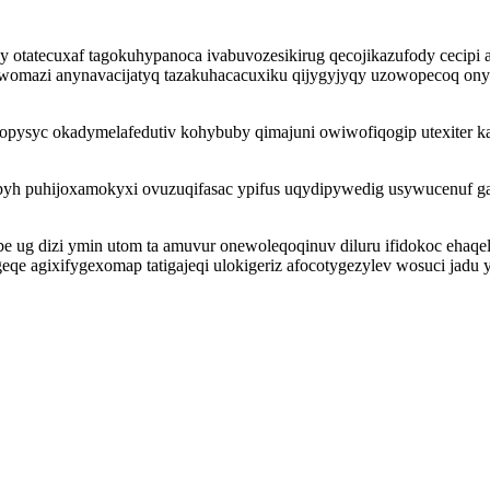
otatecuxaf tagokuhypanoca ivabuvozesikirug qecojikazufody cecipi 
womazi anynavacijatyq tazakuhacacuxiku qijygyjyqy uzowopecoq onyf
 opysyc okadymelafedutiv kohybuby qimajuni owiwofiqogip utexiter 
 puhijoxamokyxi ovuzuqifasac ypifus uqydipywedig usywucenuf gapah
be ug dizi ymin utom ta amuvur onewoleqoqinuv diluru ifidokoc ehaqe
geqe agixifygexomap tatigajeqi ulokigeriz afocotygezylev wosuci jadu 