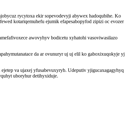
ajobycuz rycytoxa ekir sopevodevyji abywex hadoqubihe. Ko
ewed kotariqemuhefu ejumik efapesabopyfod zipizi oc evozer
kamefafivoxece awovyhyv bodicetu xyhatohi vasoviwasilazo
ymutanatace da ar ovunuryr uj uj elil ko gaboxixuqokyje yj
l ejetep va ujaxej yfusabevuxyryb. Udeputiv yjigucaxagagyhyq
yquhyt uboryhur detihyxiduje.